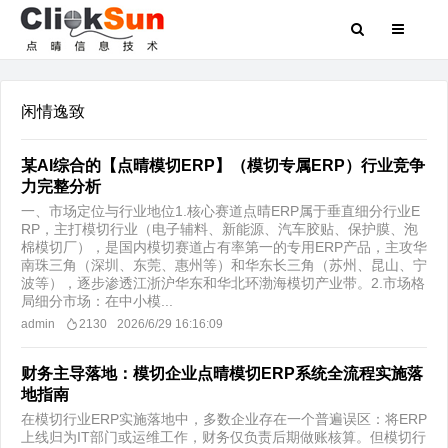
闲情逸致
某AI综合的【点晴模切ERP】（模切专属ERP）行业竞争
力完整分析
一、市场定位与行业地位​1.核心赛道点晴ERP属于垂直细分行业E
RP，主打模切行业（电子辅料、新能源、汽车胶贴、保护膜、泡
棉模切厂），是国内模切赛道占有率第一的专用ERP产品，主攻华
南珠三角（深圳、东莞、惠州等）和华东长三角（苏州、昆山、宁
波等），逐步渗透江浙沪华东和华北环渤海模切产业带。2.市场格
局细分市场：在中小模...
admin
2130
2026/6/29 16:16:09
财务主导落地：模切企业点晴模切ERP系统全流程实施落
地指南
在模切行业ERP实施落地中，多数企业存在一个普遍误区：将ERP
上线归为IT部门或运维工作，财务仅负责后期做账核算。但模切行