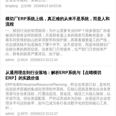
企业管理规则。采购怎么...
fangfang
5298
2026/6/13 18:03:30
模切厂ERP系统上线，真正难的从来不是系统，而是人和
流程
一、模切行业的管理困境：为什么需要专业ERP？很多模切厂的老
板或许都有这样的困惑：月底财务递上来的报表写着略有盈余，看
着车间里堆积如山的呆滞胶带和保护膜，再看看频繁返工的产线，
你总感觉钱不知道漏在了哪个环节。这不是错觉，而是传统模切厂
业财分离的典型症状。业务部门只管接单，生产部门只管按单产
出，财务的核算严重滞后。由于缺...
admin
3614
2026/6/13 15:21:44
从通用理念到行业落地：解析ERP系统与【点晴模切
ERP】的实践价值
ERP全称EnterpriseResourcePlanning，即企业资源计划，是依托
信息技术搭建的集成化管理软件系统。它核心思路是整合企业各类
资源与全业务流程，打通信息流、资金流、物流三大核心脉络，以
开源节流、优化资源配置、严控运营成本为目标，全面提升企业管
理水平与运转效率，如今已成为各行各业数字化转型的核心工具。
针...
admin
3670
2026/6/13 15:21:27