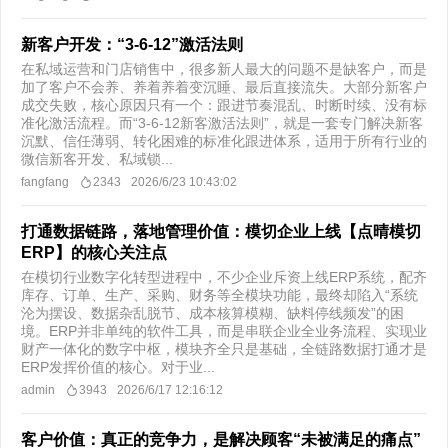
新客户开发：“3-6-12”激活法则
​在私域运营和门店销售中，很多新人最大的问题不是缺客户，而是
加了客户不会养、养着养着变沉睡、最后直接流失。大部分新客户
成交失败，核心原因只有一个：跟进节奏混乱、时断时续、没有标
准化激活流程。而“3-6-12新客激活法则”，就是一套专门解决新客
沉默、信任薄弱、转化困难的标准化跟进体系，适用于所有行业的
微信新客开发、私域锁...
fangfang
2343
2026/6/23 10:43:02
打通数据链路，落地管理价值：模切企业上线【点晴模切
ERP】的核心关注点
在模切行业数字化转型进程中，不少企业斥资上线ERP系统，配齐
库存、订单、生产、采购、财务等全模块功能，最终却陷入“系统
沦为摆设、数据杂乱脱节、成本核算模糊、缺料停线频发”的困
境。ERP并非单纯的软件工具，而是串联企业全业务流程、实现业
财产一体化的数字中枢，模块齐全只是基础，全链路数据打通才是
ERP发挥价值的核心。对于业...
admin
3943
2026/6/17 12:16:12
客户价值：真正的竞争力，是解决顾客“未被满足的痛点”