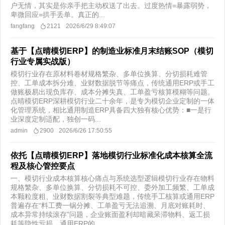
户无情，其实是你亲手把主动权送了出去。过度热情=暴露弱势，
卑微回应=拱手丢单。真正的...
fangfang
2121
2026/6/29 8:49:07
基于【点晴模切ERP】的制造业标准月末结账SOP（模切
行业专属实战版）
​模切行业存在原材料卷材规格繁杂、多单位换算、分切损耗难管
控、工单成本拆分难、业财数据脱节等痛点，传统通用ERP或手工
做账极易出现负库存、成本分摊失真、工单盈亏核算模糊等问题。
点晴模切ERP深耕模切行业二十余年，是专为模切企业定制的一体
化管理系统，相比通用制造ERP具备四大独有核心优势：■一是行
业深度定制适配，独创一码...
admin
2900
2026/6/26 17:50:55
依托【点晴模切ERP】落地模切行业标准化成本核算全流
程及核心管控要点
​一、模切行业成本核算核心痛点与系统选型逻辑模切行业存在物料
规格繁杂、多单位换算、分切损耗不可控、委外加工频繁、工单成
本颗粒度粗、业财数据割裂等典型难题，传统手工核算或通用ERP
普遍存在“料工费一锅分摊、工单盈亏无法追溯、月底对账耗时、
成本异常持续滚存”问题，企业账面盈利却暗藏呆滞物料、返工损
耗等隐性亏损。通用ERP的...