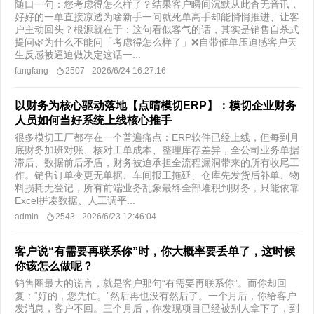
随口一句：您考虑得怎么样了？结果客户瞬间沉默从此杳无音讯，
好好的一单直接凉透为啥新手一问就死单高手却能悄悄推进、让客
户主动回头？根源就在于：这句看似客气的话，其实是销售自杀式
提问🌿为什么不能问「考虑得怎么样了」❌自带催单压迫感客户天
生反感被逼迫做决定这话一...
fangfang
2507
2026/6/24 16:27:16
以财务为核心驱动落地【点晴模切ERP】：模切企业财务
人员如何当好系统上线核心推手
很多模切工厂都存在一个普遍痛点：ERP软件已经上线，但每到月
底财务加班对账、核对工单成本、整理库存差异，全公司业务单据
滞后、数据前后矛盾，财务被迫承担全流程漏洞带来的所有收尾工
作。销售订单变更无单据、车间报工拖延、仓库先发货后补单、物
料损耗无登记，所有前端业务乱象最终全部堆积到财务，只能依靠
Excel拼凑数据、人工调平...
admin
2543
2026/6/23 12:46:04
客户说“有需要再联系你”时，你大概率要丢单了，这时候
你该怎么做呢？
销售圈最大的谎言，就是客户那句“有需要再联系你”。而你却回
复：“好的，您先忙。”然后再也没有然后了。一个月后，你给客户
发消息，客户不回。三个月后，你发现项目已经被别人拿下了，到