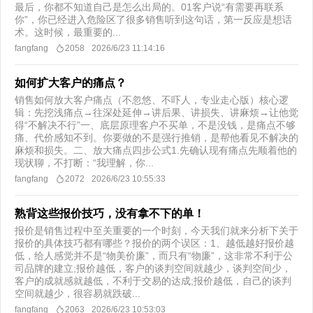
最后，你都不知道自己是怎么出局的。01客户说“有需要再联系
你”，你已经进入危险区了很多销售听到这句话，第一反应是想话
术。这时候，最重要的...
fangfang
2058
2026/6/23 11:14:16
如何扩大客户的痛点？
销售如何放大客户痛点（不忽悠、不吓人，专业走心版）核心逻
辑：先挖浅痛点→往深处延伸→讲后果、讲损失、讲麻烦→让他觉
得“不解决不行”一、底层原理客户不买单，不是没钱，是痛点不够
痛、代价感知不到。你要做的不是强行推销，是帮他看见不解决的
麻烦和损失。二、放大痛点四步公式1.先确认现有痛点先顺着他的
现状聊，不打断：“我理解，你...
fangfang
2072
2026/6/23 10:55:33
熟背这些报价技巧，没有拿不下的单！
​报价是销售过程中至关重要的一个时刻，今天我们就来分析下关于
报价的具体技巧都有哪些？报价的两个误区：1、越低越好报价越
低，给人感觉并不是“物美价廉”，而只有“物廉”，这非常不利于公
司品牌的建立;报价越低，客户的谈判空间就越少，谈判空间少，
客户的成就感就越低，不利于交易的达成;报价越低，自己的谈判
空间就越少，很容易就跌破...
fangfang
2063
2026/6/23 10:53:03