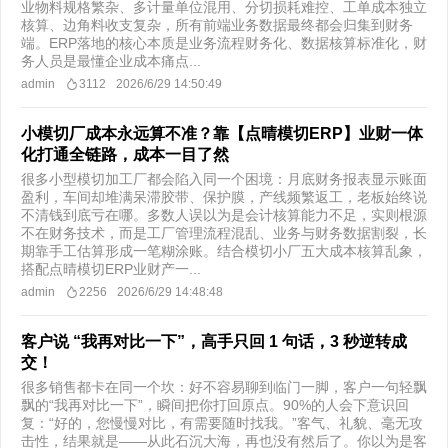
业物料规格繁杂、多计量单位混用、分切损耗难控、工单成本独立
核算、边角料收支复杂，所有前端业务数据最终都会归集到财务
端。ERP落地的核心本质是业务流程财务化、数据核算标准化，财
务人员是最懂企业成本痛点...
admin
3112
2026/6/29 14:50:49
小模切厂成本永远算不准？靠【点晴模切ERP】业财一体
化打通全链路，成本一目了然
很多小型模切加工厂都会陷入同一个困境：月底财务报表显示账面
盈利，车间却堆满呆滞胶带、保护膜，产线频繁返工，老板始终说
不清钱到底亏在哪。多数人误以为是会计核算能力不足，实则根源
不在财务技术，而是工厂管理流程混乱、业务与财务数据割裂，长
期靠手工估算形成一笔糊涂账。结合模切小厂五大成本核算乱象，
搭配点晴模切ERP业财产一...
admin
2256
2026/6/29 14:48:48
客户说 “我再对比一下”，高手只回 1 句话，3 秒逆转成
交！
很多销售都卡在同一个坎：好不容易聊到临门一脚，客户一句轻飘
飘的“我再对比一下”，瞬间把你打回原点。90%的人会下意识回
复：“好的，您慢慢对比，有需要随时找我。”客气、礼貌、毫无攻
击性，结果就是——从此石沉大海，再也没有然后了。你以为是客