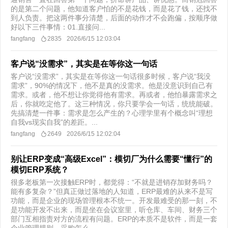
的是第二个问题，他知道客户怕的不是花钱，而是花了钱，还找不
到人负责。把这两件事分清楚，后面的动作才不会跑偏，按顺序做
好以下三件事情：01.直接问...
fangfang
2835
2026/6/15 12:03:04
客户说“没需求”，其实是在等你这一句话
客户说“没需求”，其实是在等你这一句话很多时候，客户说“我没
需求”，90%的情况下，他不是真的没需求。他是没意识到自己有
需求。或者，他不想让你觉得他有需求。再或者，他怕暴露需求之
后，你就吃定他了。这三种情况，你只要学会一句话，统统能破。
先搞清楚一件事：需求是怎么产生的？心理学里有个概念叫“理想
自我vs现实自我”的差距。...
fangfang
2649
2026/6/15 12:02:04
别让ERP变成“高级Excel”：模切厂为什么需要“懂行”的
模切ERP系统？
​很多老板第一次接触ERP时，都觉得：“不就是进销存加财务吗？
能有多复杂？”但真正做过落地的人知道，ERP最难的从来不是写
功能，而是企业的现场管理根本不统一。开发最难受的那一刻，不
是功能开发不出来，而是坐在会议室里，听仓库、车间、财务三个
部门互相指责对方的流程有问题。ERP的本质不是软件，而是一套