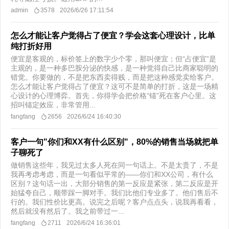
admin
3578
2026/6/26 17:11:54
怎么才能让客户觉得占了便宜？学会这套心理设计，比单
纯打折好用
便宜是客观的，标价签上的数字少个零，那叫便宜；但“占便宜”是
主观的，是一种多巴胺分泌的快感，是一种觉得自己比商家聪明的
错觉。你要做的，不是把东西卖得贱，而是把这种感觉卖给客户。
怎么才能让客户觉得占了便宜？这可不是简单的打折，这是一场精
心设计的心理博弈。首先，你得学会把价格“锚”死在客户心里。这
招叫锚定效应，非常管用...
fangfang
2656
2026/6/24 16:40:30
客户一句"你们和XX有什么区别"，80%的销售当场就把单
子聊死了
做销售这些年，我见过太多人死在同一句话上。不是太贵了，不是
我再考虑考虑，而是一句看似平常的——你们和XX公司，有什么
区别？这句话一出，大部分销售的第一反应是紧张，第二反应是开
始猛夸自己，顺带踩一脚对手。我们比他们专业多了。他们售后不
行的。我们性价比更高。说完之后呢？客户点点头，说我再看看，
然后就没有然后了。我之前带过一...
fangfang
2711
2026/6/24 16:36:01