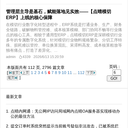
管理层主导是基石，赋能落地见实效——【点晴模切
ERP】上线的核心保障
在模切行业数字化转型进程中，ERP系统是打通业务、生产、财务
全链路，破解物料管控难、成本核算模糊、部门协同不畅等行业痛
点的核心工具。相较于通用型ERP，点晴模切ERP是深耕模切行业
多年的专属数字化系统，针对模切行业物料规格繁杂、分切工序特
殊、损耗难以管控、单位换算混乱、呆滞料高发、成本核算粗放等
独有痛点，打造了差异化、...
admin
4339
2026/6/13 15:20:59
页码：
本版面共有
112
页,
2796
篇文章
[
1
2
3
4
5
6
7
8
9
10
11
...
112
]
最新文章
点晴内网通：无公网IP访问局域网内点晴OA服务器实现移动办
公的最佳方法
提交订单时系统突然提示当前账号疑似非法攻击，已被系统拦