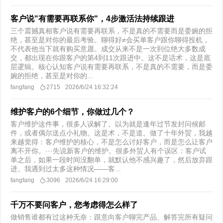
客户说"有需要再联系你"，4步激活法持续跟进
三个震撼真相客户说有需要再联系，不是真的不需要而是委婉的拒
绝，甚至是对你的最后考验。聊得好≠会买单客户跟你聊得投机，
不代表他当下就有购买意愿。成交从来不是一次到位绝大多数成
交，都出现在你跟客户的第4到11次跟进中。这不是话术，这是底
层逻辑。核心认知客户说有需要再联系，不是真的不需要，而是委
婉的拒绝，甚至是对你的...
fangfang
2715
2026/6/24 16:32:24
维护客户的6个细节，你做过几个？
客户维护这件事，很多人误解了。以为就是逢年过节发封问候邮
件，或者偶尔送点小礼物。这是术，不是道。做了十年外贸，我越
来越觉得：客户维护的核心，不是怎么讨好客户，而是怎么让客户
离不开你。···先说新客户的维护。很多外贸人有个误区：客户试
单之后，如果一段时间没翻单，就默认他不感兴趣了，然后放弃跟
进。我遇到过太多这种情况——客...
fangfang
3096
2026/6/24 16:29:00
千万不要问客户，您考虑得怎么样了
做销售谁都有过这种无奈：跟意向客户聊完产品、解答完所有疑问