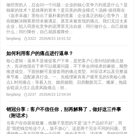
做经营的人，总会问一个问题：企业的核心竞争力到底是什么？是
独家的技术？是雄厚的资本？是完美的商业模式？汤姆·彼得斯在
《追求卓越》里给出了最朴素的答案：企业真正的核心竞争力，是
你能解决顾客那些未被满足、甚至未被发现的痛点。我们见过太多
企业，陷入同质化竞争的泥潭里无法自拔：同行做什么，自己就做
什么；同行降价，自己就跟着降价...
fangfang
3322
2026/6/15 16:01:52
如何利用客户的痛点进行逼单？
核心逻辑：逼单不是催促客户下单，是把客户心里纠结的痛点放
大，告诉他现在下单可以规避问题，不下单会持续承担麻烦，顺势
推进成交。下面拆解可直接套用的痛点类型、对应话术以及完整逼
单节奏，适配家具行业。一、先梳理家具客户最常见的5类核心痛
点1.时间痛点：等着入住、婚房婚期、旧房翻新完工、搬家，拖延
会耽误入住2.品质风险痛点：担...
fangfang
3237
2026/6/15 12:04:04
销冠分享：客户不信任你，别再解释了，做好这三件事
（附话术）
当客户在你面前犹豫，他脑子里想的不是“这个产品好不好”，而
是“我把钱交给这个人，放不放心”。这是两个完全不同的问题。普
通销售一直在回答第一个问题，拼命讲产品、讲优惠。而销冠回答