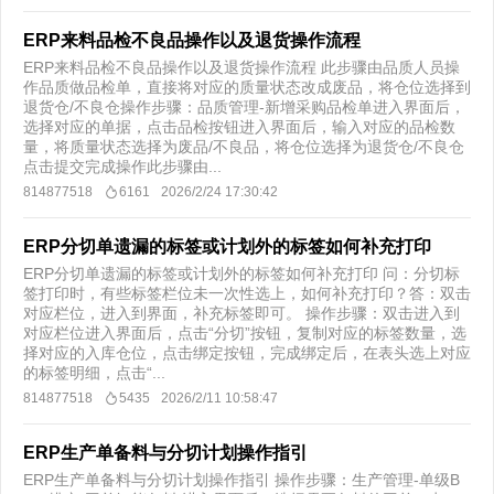
ERP来料品检不良品操作以及退货操作流程
ERP来料品检不良品操作以及退货操作流程 此步骤由品质人员操
作品质做品检单，直接将对应的质量状态改成废品，将仓位选择到
退货仓/不良仓操作步骤：品质管理-新增采购品检单进入界面后，
选择对应的单据，点击品检按钮进入界面后，输入对应的品检数
量，将质量状态选择为废品/不良品，将仓位选择为退货仓/不良仓
点击提交完成操作此步骤由...
814877518
6161
2026/2/24 17:30:42
ERP分切单遗漏的标签或计划外的标签如何补充打印
ERP分切单遗漏的标签或计划外的标签如何补充打印 问：分切标
签打印时，有些标签栏位未一次性选上，如何补充打印？答：双击
对应栏位，进入到界面，补充标签即可。 操作步骤：双击进入到
对应栏位进入界面后，点击“分切”按钮，复制对应的标签数量，选
择对应的入库仓位，点击绑定按钮，完成绑定后，在表头选上对应
的标签明细，点击“...
814877518
5435
2026/2/11 10:58:47
ERP生产单备料与分切计划操作指引
ERP生产单备料与分切计划操作指引 操作步骤：生产管理-单级B