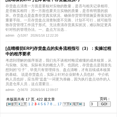
存货盘点清查一方面是要核对实物的数量，是否与相关记录相符、
是否账实相符；另一方面也要关注实物的质量，是否有明显的损
坏。存货盘点是盘查存货真实状况、确保存货管理措施妥善落实的
重要手段。一旦存货盘点清查制度不完善、计划不可行，就可能导
致存货管理工作流于形式、无法查清存货真实状况，难以制定更具
针对性的管理办法。一、盘点方法选...
admin
5267
2026/1/16 12:22:20
[点晴模切ERP]存货盘点的实务流程指引（3）：实操过程
中的程序要求
考虑到理解的循序渐进，我们先不谈相对晦涩难懂的成本核算，从
与实物、实地、实际有关的概念入手。也因此，存货盘点是我首先
想到的“引子”，毕竟只有管理得当、盘点清晰，才有后续成本核算
的基础。 说是存货盘点，实际上针对企业财务人员也好、中介机
构人员也好，应当用“监盘”一词更为准确，因为执行盘点动作的人
员是仓库人员，这点需要注...
admin
5670
2026/1/16 12:09:07
页码：
本版面共有
17
页,
422
篇文章
[
1
2
3
4
5
6
7
8
...
17
]