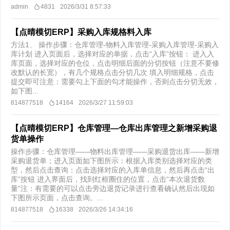
admin
4831
2026/3/31 8:57:33
【点晴模切ERP】采购入库规格料入库
方法1、 操作步骤：仓库管理-物料入库管理-采购入库管理-采购入
库计划 进入页面后，选择对应的单据，点击“入库”按钮： 进入入
库页面，选择对应的仓位，点击明细后面的分切按钮（注意不要修
改默认的长宽），有几个规格点击分切几次 填入明细规格，点击
提交即可注意：需要勾上下面的勾才能操作，否则点击分切无效，
如下图 ​...
814877518
14164
2026/3/27 11:59:03
【点晴模切ERP】仓库管理—仓库出库管理之新增采购退
货单操作
操作步骤：仓库管理——物料出库管理——采购退货出库——新增
采购退货单；进入页面如下图所示：根据入库类别选择对应的类
型，然后点击查询：点击选择对应的入库单信息，然后再点击“出
库”按钮 进入界面后，找到红框圈住的位置，点击“本次退货数
量”注：有需要的可以点击旁边退货记录进行查看确认​然后出现如
下图所示页面，点击查询。...
814877518
16338
2026/3/26 14:34:16