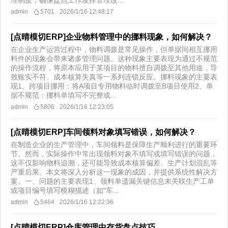
理制度，确保盘点工作发挥管理改...
admin
5701
2026/1/16 12:48:17
[点晴模切ERP]企业物料管理中的挪料现象，如何解决？
在企业生产运营过程中，物料调拨是常见操作，但单据间相互挪用
料件的现象会带来诸多管理问题。这种现象主要表现为通过不规范
的操作流程，将原本应用于某项目的物料擅自调拨至其他用途，导
致账实不符、成本核算失真等一系列连锁反应。挪料现象的主要表
现1、跨项目挪用：将A项目专用物料临时调拨至B项目使用2、单
据不规范：挪料单填写不完整或...
admin
5806
2026/1/16 12:23:05
[点晴模切ERP]车间领料对象填写错误，如何解决？
在制造企业的生产管理中，车间领料是保障生产顺利进行的重要环
节。然而，实际操作中常出现领料对象不填写或填写错误的问题，
这不仅影响物料追溯，还可能导致成本核算偏差、生产计划混乱等
严重后果。本文将深入分析这一现象的成因，并提供系统性解决方
案。一、问题的主要表现1、领料单遗漏关键信息未关联生产工单
或项目编号填写模糊描述（如“车...
admin
5464
2026/1/16 12:22:36
[点晴模切ERP]仓库管理中存货盘点技巧