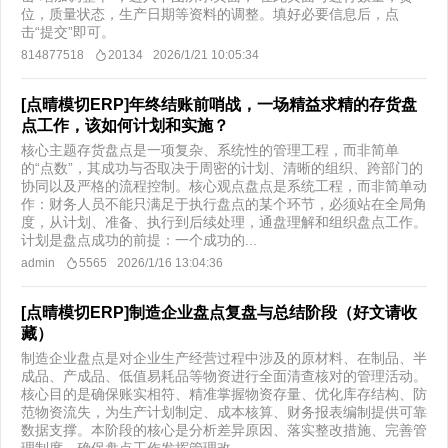
位，质量状态，生产日期等资料的调整。填好必要信息后，点
击“提交”即可。
814877518
20134
2026/1/21 10:05:34
[点晴模切ERP]年终结账前哨战，一场精益求精的存货盘
点工作，该如何计划和实施？
核心主题存货盘点是一项复杂、系统性的管理工程，而非简单
的“点数”，其成功与否取决于周密的计划、清晰的组织、跨部门的
协同以及严格的流程控制。核心观点盘点是系统工程，而非简单动
作：财务人员不能只满足于执行盘点的某个环节，必须站在全局角
度，从计划、准备、执行到后续处理，通盘理解和组织盘点工作。
计划是盘点成功的前提：一个成功的...
admin
5565
2026/1/16 13:04:36
[点晴模切ERP]制造企业盘点复盘与总结阶段（好文请收
藏）
制造企业盘点是对企业生产经营过程中涉及的原材料、在制品、半
成品、产成品、低值易耗品等物资进行全面清查核对的管理活动。
核心目的是确保账实相符、精准掌握物资存量、优化库存结构、防
范物资流失，为生产计划制定、成本核算、财务报表编制提供可靠
数据支撑。本阶段的核心是分析差异原因、落实整改措施、完善管