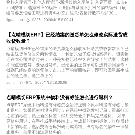
物料入库管理-其他入库管理-新增其他入库单 进入界面后，点击e
xcel按钮： 选择对应的模板： 删除与系统不批对的物料编号（该
编号要反馈给工程进行资料补充）注意:表格行数不能超30...
liguoquan
10835
2026/4/15 8:09:41
【点晴模切ERP】已经结案的送货单怎么修改实际送货或
收货数量？
点晴模切ERP已经结案的送货单怎么修改实际送货或收货数量？已
结案送货单修改分两种情况，一种是只做了送货结案操作、但实物
还在本公司没送过去；一种是实物已经被客户签收了的结案，这种
不能点击驳货，要做退货单。​已结案的送货单可以进行驳回操作：
找到已经结案的送货单，点击上面的驳回按钮，即可驳回重新生成
新的送货单。送货单上的...
admin
4671
2026/4/13 18:08:06
点晴模切ERP系统中物料没有标签怎么进行退料？
点晴ERP系统中物料没有标签怎么进行退料？原材料没有标签，禁
止退料。如果原材料没有用过，在系统中找到发料记录，重新打印
之前的标签，贴上新的标签，然后交给仓库扫码完成退料。 如果
原材料用过，在手机或手持终端上，生成新的物料标签，打印后贴
上新的标签，然后交给仓库扫码完成退料。没有标签的物料一律禁
止退料，如果不知道原材料的...