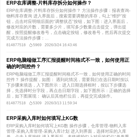
ERP在库调整-片料库存拆分如何操作？
ERP在库调整-片料库存拆分如何操作？ 方法操作步骤：报表查询-
物料库存查询 进入界面后，搜索需要调整的库存，勾上“维护”按
钮，点击对应明细后面的“调整状态”按钮，如下图：进入界面后，
修改对应的片数，需要多少片，填写多少数量点击提交，弹出提
醒，按照提醒修改卷号，点击确定按钮，修改卷号，然后再次提交
完成方法操作步骤：...
814877518
5969
2026/3/24 16:43:46
ERP电脑端做工序汇报提醒时间格式不一致，如何使用正
确的时间控件？
ERP电脑端做工序汇报提醒时间格式不一致，如何使用正确的时间
控件？ 操作提醒，如图： 遇到此情况，需要我们在选日期时按以
下步骤来填选，入下图所示：进入日期选择框时，按以下步骤选
择，先选择时分字段，再点击日期字段，如下图所示：​正确的选择
后，如下图展现： 确认后其他栏位后，再提交完成操作。
814877518
5309
2026/3/13 11:59:34
ERP采购入库时如何填写上KG数
ERP采购入库时如何填写上KG数 操作步骤，仓库管理-物料入库
管理-采购入库管理-采购入库计划 进入到界面，选择对应的入库
单，点击入库按钮 进入界面后，表格维护勾上对应的栏位“单卷重