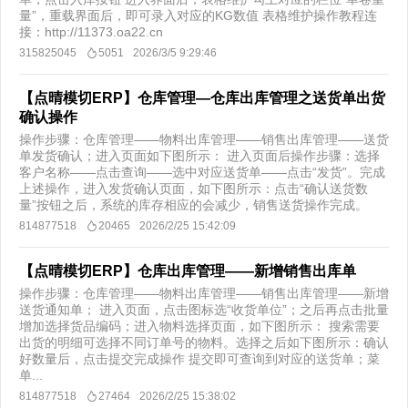
量”，重载界面后，即可录入对应的KG数值 表格维护操作教程连
接：http://11373.oa22.cn​
315825045
5051
2026/3/5 9:29:46
【点晴模切ERP】仓库管理—仓库出库管理之送货单出货
确认操作
操作步骤：仓库管理——物料出库管理——销售出库管理——送货
单发货确认；进入页面如下图所示： 进入页面后操作步骤：选择
客户名称——点击查询——选中对应送货单——点击“发货”。完成
上述操作，进入发货确认页面，如下图所示： ​ 点击“确认送货数
量”按钮之后，系统的库存相应的会减少，销售送货操作完成。
814877518
20465
2026/2/25 15:42:09
【点晴模切ERP】仓库出库管理——新增销售出库单
操作步骤：仓库管理——物料出库管理——销售出库管理——新增
送货通知单； 进入页面，点击图标选“收货单位”；之后再点击批量
增加选择货品编码；进入物料选择页面，如下图所示： 搜索需要
出货的明细可选择不同订单号的物料。选择之后如下图所示： ​ 确认
好数量后，点击提交完成操作 提交即可查询到对应的送货单；菜
单...
814877518
27464
2026/2/25 15:38:02