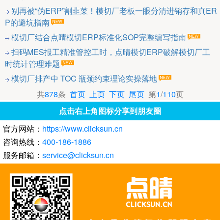
别再被“伪ERP”割韭菜！模切厂老板一眼分清进销存和真ER
P的避坑指南
模切厂结合点晴模切ERP标准化SOP完整编写指南
扫码MES报工精准管控工时，点晴模切ERP破解模切厂工
时统计管理难题
模切厂排产中 TOC 瓶颈约束理论实操落地
共
878
条
首页
上页
下页
尾页
第
1
/
110
页
点击右上角图标分享到朋友圈
官方网站：
https://www.clicksun.cn
咨询热线：
400-186-1886
服务邮箱：
service@clicksun.cn