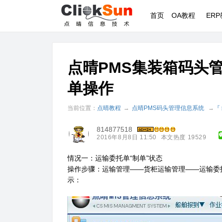
首页
OA教程
ER
点晴PMS集装箱码头
单操作
当前位置：
点晴教程
→
点晴PMS码头管理信息系统
→
『
814877518
2016年8月8日 11:50
本文热度 19529
情况一：运输委托单“制单”状态
操作步骤：运输管理——货柜运输管理——运输委
示：