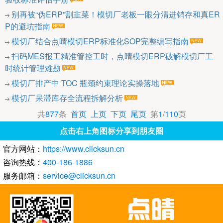
别再被“伪ERP”割韭菜！模切厂老板一眼分清进销存和真ER
P的避坑指南
模切厂结合点晴模切ERP标准化SOP完整编写指南
扫码MES报工精准管控工时，点晴模切ERP破解模切厂工
时统计管理难题
模切厂排产中 TOC 瓶颈约束理论实操落地
模切厂呆滞库存全流程拆解分析
共
877
条
首页
上页
下页
尾页
第
1
/
110
页
点击右上角图标分享到朋友圈
官方网站：
https://www.clicksun.cn
咨询热线：
400-186-1886
服务邮箱：
service@clicksun.cn