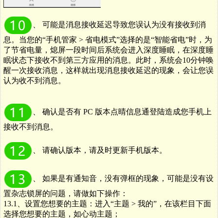
、
可能是消息接收延迟导致您误认为没有接收到消
息。当您的
“
手机管家
>
省电模式
”
选择的是
“
智能省电
”
时，为
了节省电量，熄屏一段时间后系统会进入深度睡眠，在深度睡
眠状态下接收不到第三方应用的消息。此时，系统会
10
分钟唤
醒一次接收消息，这样就出现消息接收延迟的现象，会让您误
认为收不到消息。
、
确认是否有
PC
版本点晴信息通登陆造成您手机上
接收不到消息。
、
请确认版本，请及时更新手机版本。
、
如果是有通知音，没有弹框的现象，可能是没有设
置杂志锁屏的问题，请做如下操作：
13.1、
设置您想要的主题：进入
“
主题
>
我的
”
，在该栏目下面
选择您想要的主题，如心动主题；