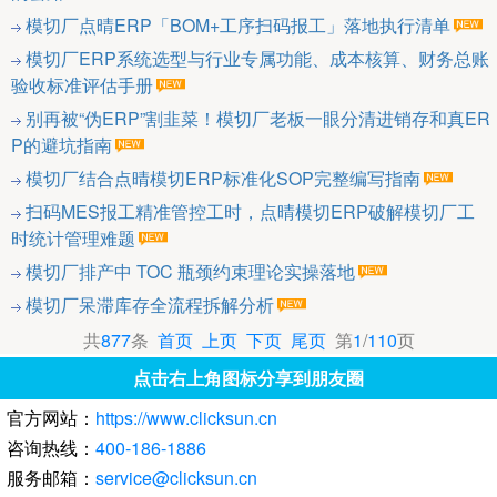
模切厂点晴ERP「BOM+工序扫码报工」落地执行清单
模切厂ERP系统选型与行业专属功能、成本核算、财务总账
验收标准评估手册
别再被“伪ERP”割韭菜！模切厂老板一眼分清进销存和真ER
P的避坑指南
模切厂结合点晴模切ERP标准化SOP完整编写指南
扫码MES报工精准管控工时，点晴模切ERP破解模切厂工
时统计管理难题
模切厂排产中 TOC 瓶颈约束理论实操落地
模切厂呆滞库存全流程拆解分析
共
877
条
首页
上页
下页
尾页
第
1
/
110
页
点击右上角图标分享到朋友圈
官方网站：
https://www.clicksun.cn
咨询热线：
400-186-1886
服务邮箱：
service@clicksun.cn