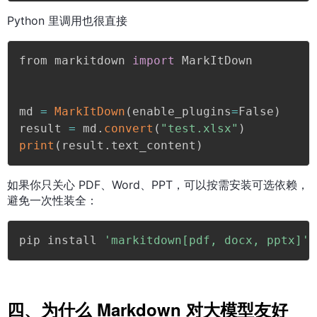
Python 里调用也很直接
from markitdown 
import
 MarkItDown

md 
=
MarkItDown
(
enable_plugins
=
False
)
result 
=
 md
.
convert
(
"test.xlsx"
)
print
(
result
.
text_content
)
如果你只关心 PDF、Word、PPT，可以按需安装可选依赖，
避免一次性装全：
pip install 
'markitdown[pdf, docx, pptx]'
四、为什么 Markdown 对大模型友好