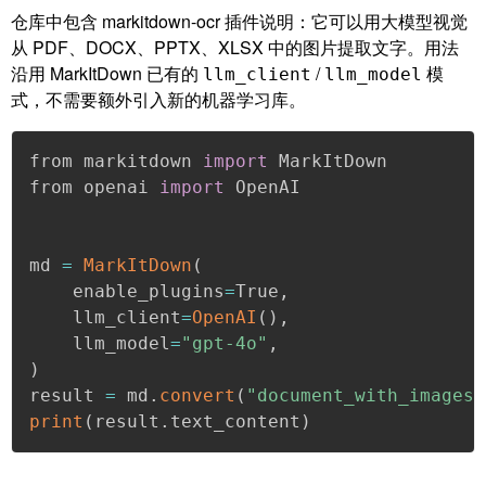
仓库中包含 markitdown-ocr 插件说明：它可以用大模型视觉
从 PDF、DOCX、PPTX、XLSX 中的图片提取文字。用法
沿用 MarkItDown 已有的
/
模
llm_client
llm_model
式，不需要额外引入新的机器学习库。
from markitdown 
import
 MarkItDown

from openai 
import
 OpenAI

md 
=
MarkItDown
(
    enable_plugins
=
True
,
    llm_client
=
OpenAI
(
)
,
    llm_model
=
"gpt-4o"
,
)

result 
=
 md
.
convert
(
"document_with_images.
print
(
result
.
text_content
)