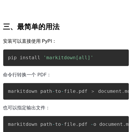
三、最简单的用法
安装可以直接使用 PyPI：
pip install 
'markitdown[all]'
命令行转换一个 PDF：
markitdown path
-
to
-
file
.
pdf ＞ document
.
md
也可以指定输出文件：
markitdown path
-
to
-
file
.
pdf 
-
o document
.
md