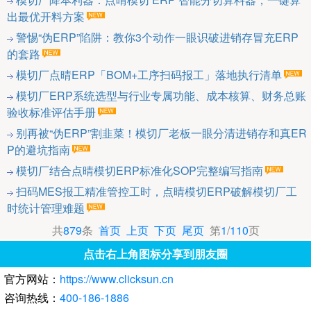
出最优开料方案
警惕“伪ERP”陷阱：教你3个动作一眼识破进销存冒充ERP
的套路
模切厂点晴ERP「BOM+工序扫码报工」落地执行清单
模切厂ERP系统选型与行业专属功能、成本核算、财务总账
验收标准评估手册
别再被“伪ERP”割韭菜！模切厂老板一眼分清进销存和真ER
P的避坑指南
模切厂结合点晴模切ERP标准化SOP完整编写指南
扫码MES报工精准管控工时，点晴模切ERP破解模切厂工
时统计管理难题
共
879
条
首页
上页
下页
尾页
第
1
/
110
页
点击右上角图标分享到朋友圈
官方网站：
https://www.clicksun.cn
咨询热线：
400-186-1886