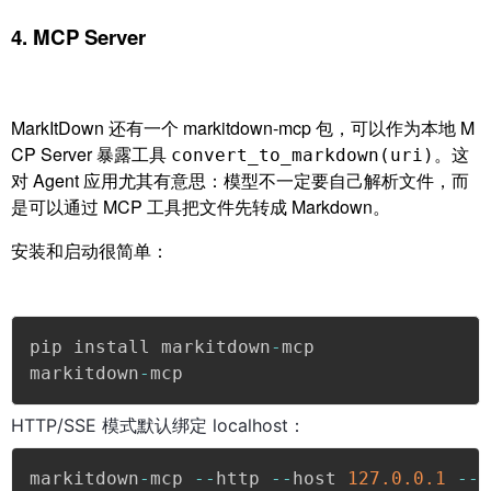
4. MCP Server
MarkItDown 还有一个 markitdown-mcp 包，可以作为本地 M
CP Server 暴露工具
。这
convert_to_markdown(uri)
对 Agent 应用尤其有意思：模型不一定要自己解析文件，而
是可以通过 MCP 工具把文件先转成 Markdown。
安装和启动很简单：
pip install markitdown
-
mcp

markitdown
-
mcp
HTTP/SSE 模式默认绑定 localhost：
markitdown
-
mcp 
--
http 
--
host 
127.0
.0
.1
--
p