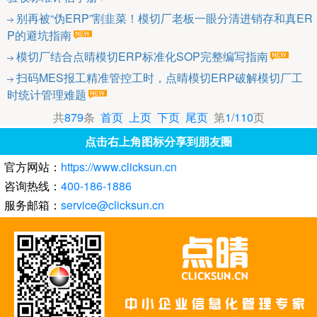
别再被“伪ERP”割韭菜！模切厂老板一眼分清进销存和真ER
P的避坑指南
模切厂结合点晴模切ERP标准化SOP完整编写指南
扫码MES报工精准管控工时，点晴模切ERP破解模切厂工
时统计管理难题
共
879
条
首页
上页
下页
尾页
第
1
/
110
页
点击右上角图标分享到朋友圈
官方网站：
https://www.clicksun.cn
咨询热线：
400-186-1886
服务邮箱：
service@clicksun.cn