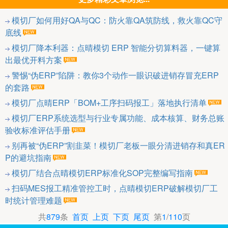
模切厂如何用好QA与QC：防火靠QA筑防线，救火靠QC守
底线
模切厂降本利器：点晴模切 ERP 智能分切算料器，一键算
出最优开料方案
警惕“伪ERP”陷阱：教你3个动作一眼识破进销存冒充ERP
的套路
模切厂点晴ERP「BOM+工序扫码报工」落地执行清单
模切厂ERP系统选型与行业专属功能、成本核算、财务总账
验收标准评估手册
别再被“伪ERP”割韭菜！模切厂老板一眼分清进销存和真ER
P的避坑指南
模切厂结合点晴模切ERP标准化SOP完整编写指南
扫码MES报工精准管控工时，点晴模切ERP破解模切厂工
时统计管理难题
共
879
条
首页
上页
下页
尾页
第
1
/
110
页