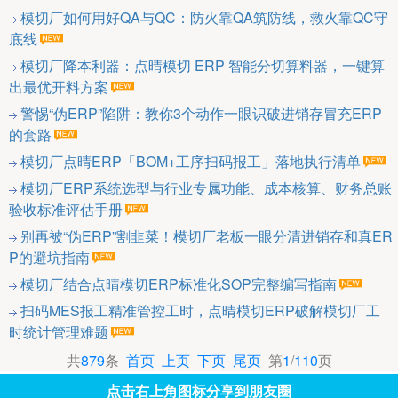
模切厂如何用好QA与QC：防火靠QA筑防线，救火靠QC守
底线
模切厂降本利器：点晴模切 ERP 智能分切算料器，一键算
出最优开料方案
警惕“伪ERP”陷阱：教你3个动作一眼识破进销存冒充ERP
的套路
模切厂点晴ERP「BOM+工序扫码报工」落地执行清单
模切厂ERP系统选型与行业专属功能、成本核算、财务总账
验收标准评估手册
别再被“伪ERP”割韭菜！模切厂老板一眼分清进销存和真ER
P的避坑指南
模切厂结合点晴模切ERP标准化SOP完整编写指南
扫码MES报工精准管控工时，点晴模切ERP破解模切厂工
时统计管理难题
共
879
条
首页
上页
下页
尾页
第
1
/
110
页
点击右上角图标分享到朋友圈