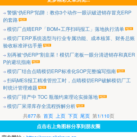
警惕“伪ERP”陷阱：教你3个动作一眼识破进销存冒充ERP
的套路
模切厂点晴ERP「BOM+工序扫码报工」落地执行清单
模切厂ERP系统选型与行业专属功能、成本核算、财务总账
验收标准评估手册
别再被“伪ERP”割韭菜！模切厂老板一眼分清进销存和真ER
P的避坑指南
模切厂结合点晴模切ERP标准化SOP完整编写指南
扫码MES报工精准管控工时，点晴模切ERP破解模切厂工
时统计管理难题
模切厂排产中 TOC 瓶颈约束理论实操落地
模切厂呆滞库存全流程拆解分析
共
877
条
首页
上页
下页
尾页
第
1
/
110
页
点击右上角图标分享到朋友圈