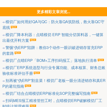
更多精彩文章浏览...
模切厂如何用好QA与QC：防火靠QA筑防线，救火靠QC守
底线
模切厂降本利器：点晴模切 ERP 智能分切算料器，一键算
出最优开料方案
警惕“伪ERP”陷阱：教你3个动作一眼识破进销存冒充ERP
的套路
模切厂点晴ERP「BOM+工序扫码报工」落地执行清单
模切厂ERP系统选型与行业专属功能、成本核算、财务总账
验收标准评估手册
别再被“伪ERP”割韭菜！模切厂老板一眼分清进销存和真ER
P的避坑指南
模切厂结合点晴模切ERP标准化SOP完整编写指南
扫码MES报工精准管控工时，点晴模切ERP破解模切厂工
时统计管理难题