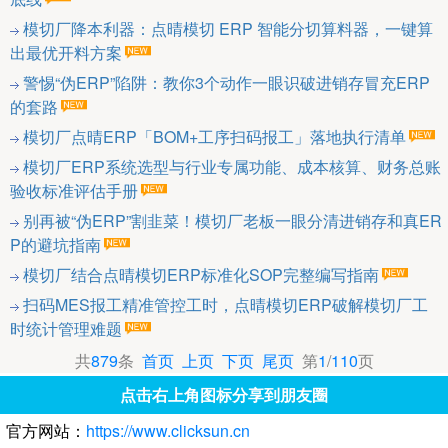
模切厂降本利器：点晴模切 ERP 智能分切算料器，一键算
出最优开料方案
警惕“伪ERP”陷阱：教你3个动作一眼识破进销存冒充ERP
的套路
模切厂点晴ERP「BOM+工序扫码报工」落地执行清单
模切厂ERP系统选型与行业专属功能、成本核算、财务总账
验收标准评估手册
别再被“伪ERP”割韭菜！模切厂老板一眼分清进销存和真ER
P的避坑指南
模切厂结合点晴模切ERP标准化SOP完整编写指南
扫码MES报工精准管控工时，点晴模切ERP破解模切厂工
时统计管理难题
共
879
条
首页
上页
下页
尾页
第
1
/
110
页
点击右上角图标分享到朋友圈
官方网站：
https://www.clicksun.cn