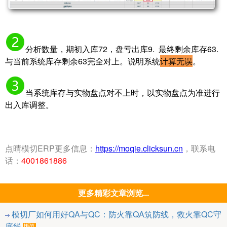
分析数量，期初入库72，盘亏出库9. 最终剩余库存63.
与当前系统库存剩余63完全对上。说明系统
计算无误
。
​当系统库存与实物盘点对不上时，以实物盘点为准进行
出入库调整。
点晴模切ERP更多信息：
https://moqie.clicksun.cn
，联系电
话：
4001861886
更多精彩文章浏览...
模切厂如何用好QA与QC：防火靠QA筑防线，救火靠QC守
底线