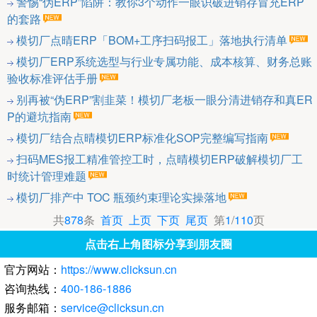
警惕“伪ERP”陷阱：教你3个动作一眼识破进销存冒充ERP
的套路
模切厂点晴ERP「BOM+工序扫码报工」落地执行清单
模切厂ERP系统选型与行业专属功能、成本核算、财务总账
验收标准评估手册
别再被“伪ERP”割韭菜！模切厂老板一眼分清进销存和真ER
P的避坑指南
模切厂结合点晴模切ERP标准化SOP完整编写指南
扫码MES报工精准管控工时，点晴模切ERP破解模切厂工
时统计管理难题
模切厂排产中 TOC 瓶颈约束理论实操落地
共
878
条
首页
上页
下页
尾页
第
1
/
110
页
点击右上角图标分享到朋友圈
官方网站：
https://www.clicksun.cn
咨询热线：
400-186-1886
服务邮箱：
service@clicksun.cn