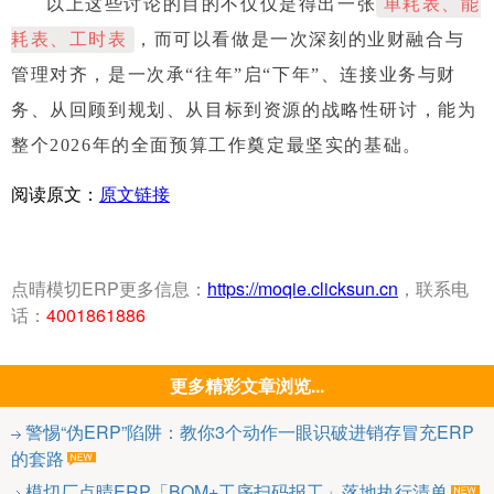
以上这些讨论的目的不仅仅是得出一张
单耗表、能
耗表、工时表
，而可以看做是一次深刻的业财融合与
管理对齐，是一次承“往年”启“下年”、连接业务与财
务、从回顾到规划、从目标到资源的战略性研讨，能为
整个2026年的全面预算工作奠定最坚实的基础。
阅读原文：
原文链接
点晴模切ERP更多信息：
https://moqie.clicksun.cn
，联系电
话：
4001861886
更多精彩文章浏览...
警惕“伪ERP”陷阱：教你3个动作一眼识破进销存冒充ERP
的套路
模切厂点晴ERP「BOM+工序扫码报工」落地执行清单