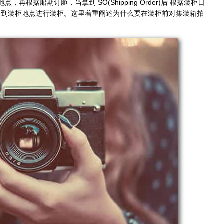
根据船期订舱，当拿到 SO(Shipping Order)后 根据装柜日
送到装柜地点进行装柜。这里着重阐述为什么要在装柜前对集装箱拍