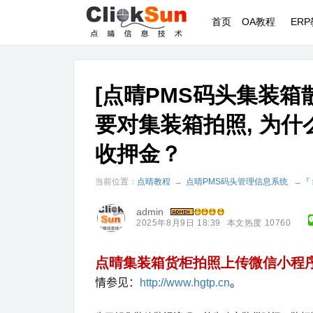
首页
OA教程
ER
[点晴PMS码头集装箱
要对集装箱拍照, 为
收押金？
当前位置：
点晴教程
→
点晴PMS码头管理信息系统
→
『
admin
2025年8月9日 18:39
本文热度 10760
点晴集装箱货柜拍照上传微信小程
情参见
：
。
http://www.hgtp.cn