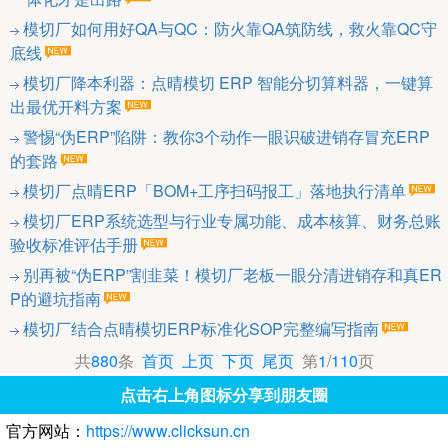
模切厂如何用好QA与QC：防火靠QA筑防线，救火靠QC守
底线
模切厂降本利器：点晴模切 ERP 智能分切算料器，一键算
出最优开料方案
警惕“伪ERP”陷阱：教你3个动作一眼识破进销存冒充ERP
的套路
模切厂点晴ERP「BOM+工序扫码报工」落地执行清单
模切厂ERP系统选型与行业专属功能、成本核算、财务总账
验收标准评估手册
别再被“伪ERP”割韭菜！模切厂老板一眼分清进销存和真ER
P的避坑指南
模切厂结合点晴模切ERP标准化SOP完整编写指南
共
880
条
首页
上页
下页
尾页
第
1
/
110
页
点击右上角图标分享到朋友圈
官方网站：
https://www.clicksun.cn