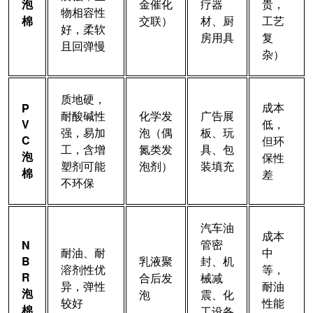
泡
金催化
疗器
贵，
物相容性
棉
交联）
材、厨
工艺
好，柔软
房用具
复
且回弹慢
杂）
质地硬，
成本
P
耐酸碱性
化学发
广告展
V
低，
强，易加
泡（偶
板、玩
C
但环
工，含增
氮类发
具、包
泡
保性
塑剂可能
泡剂）
装填充
棉
差
不环保
汽车油
成本
管密
N
耐油、耐
中
B
乳液聚
封、机
溶剂性优
等，
R
合后发
械减
异，弹性
耐油
泡
泡
震、化
较好
性能
棉
工设备