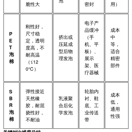
泡
脆性大
密封
用）
电子产
刚性好，
品缓冲
成本
尺寸稳
P
挤出或
（手
中
E
定，透明
压延成
机、平
等，
T
度高，不
型后物
板）、
适合
泡
耐高温
理发泡
展示
精密
棉
（≤12
架、医
部件
0℃）
疗器械
弹性接近
轮胎内
S
成本
B
天然橡
乳液聚
衬、鞋
低，
R
胶，耐屈
合后化
底、工
通用
泡
挠性好，
学发泡
业传送
性强
棉
不耐油
带