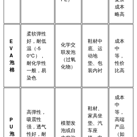
成本
略高
柔软弹性
好，耐低
鞋材中
成本
E
化学交
V
温（-5
底、运
中
联发泡
A
0℃），
动地
等，
（过氧
泡
耐化学性
垫、包
性价
化物）
棉
一般，易
装内衬
比高
染色
成本
中
鞋材、
高弹性，
等，
家具坐
吸震性
高端
P
模塑发
垫、汽
U
强，透气
产品
泡或自
车座
泡
性好，耐
（如