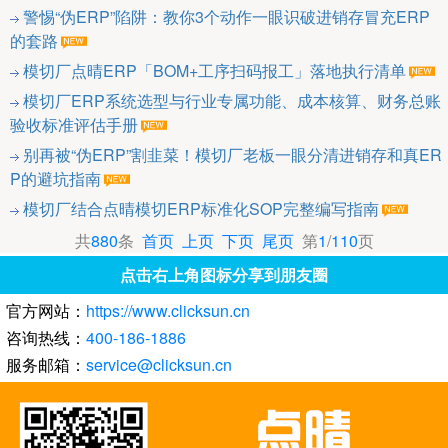
警惕“伪ERP”陷阱：教你3个动作一眼识破进销存冒充ERP
的套路
模切厂点晴ERP「BOM+工序扫码报工」落地执行清单
模切厂ERP系统选型与行业专属功能、成本核算、财务总账
验收标准评估手册
别再被“伪ERP”割韭菜！模切厂老板一眼分清进销存和真ER
P的避坑指南
模切厂结合点晴模切ERP标准化SOP完整编写指南
共
880
条
首页
上页
下页
尾页
第
1
/
110
页
点击右上角图标分享到朋友圈
官方网站：
https://www.clicksun.cn
咨询热线：
400-186-1886
服务邮箱：
service@clicksun.cn