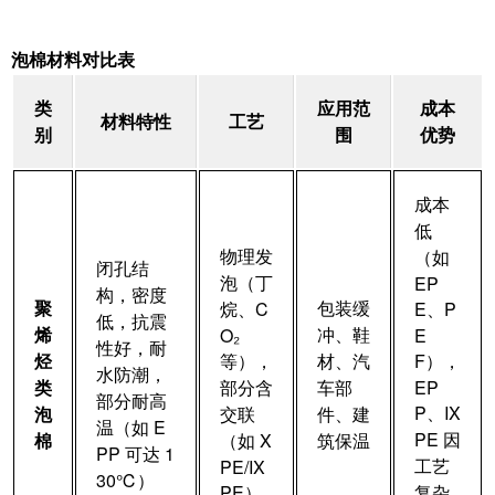
泡棉材料对比表
类
应用范
成本
材料特性
工艺
别
围
优势
成本
低
物理发
（如
闭孔结
泡（丁
EP
构，密度
聚
包装缓
烷、C
E、P
低，抗震
烯
冲、鞋
O₂
E
性好，耐
烃
等），
材、汽
F），
水防潮，
类
部分含
车部
EP
部分耐高
P、IX
泡
交联
件、建
温（如 E
PE 因
棉
（如 X
筑保温
PP 可达 1
工艺
PE/IX
30℃）
PE）
复杂