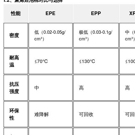
1.2、聚烯烃泡棉对比与选择
性能
EPE
EPP
XP
低（0.02-0.05g/
极低（0.03-0.1g/
中（0.
密度
cm³）
cm³）
cm³
耐高
≤70℃
≤130℃
≤10
温
抗压
中
高
高
强度
环保
难降解
可回收
可回
性