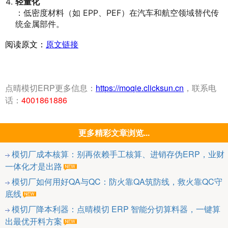
轻量化
：低密度材料（如 EPP、PEF）在汽车和航空领域替代传
统金属部件。
阅读原文：
原文链接
点晴模切ERP更多信息：
https://moqie.clicksun.cn
，联系电
话：
4001861886
更多精彩文章浏览...
模切厂成本核算：别再依赖手工核算、进销存伪ERP，业财
一体化才是出路
模切厂如何用好QA与QC：防火靠QA筑防线，救火靠QC守
底线
模切厂降本利器：点晴模切 ERP 智能分切算料器，一键算
出最优开料方案