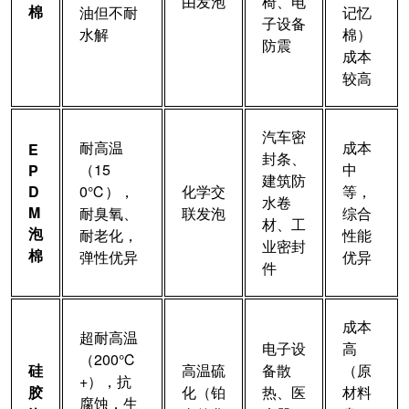
由发泡
椅、电
棉
油但不耐
记忆
子设备
水解
棉）
防震
成本
较高
汽车密
耐高温
成本
E
封条、
（15
中
P
建筑防
D
0℃），
化学交
等，
水卷
M
耐臭氧、
联发泡
综合
材、工
泡
耐老化，
性能
业密封
棉
弹性优异
优异
件
成本
超耐高温
电子设
高
（200℃
硅
高温硫
备散
（原
+），抗
胶
化（铂
热、医
材料
腐蚀，生