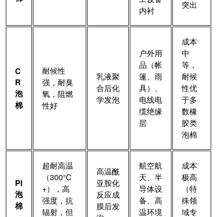
突出
内衬
成本
户外用
中
品（帐
等，
耐候性
C
乳液聚
篷、雨
耐候
R
强，耐臭
合后化
具）、
性优
泡
氧，阻燃
学发泡
电线电
于多
棉
性好
缆绝缘
数橡
层
胶类
泡棉
超耐高温
航空航
成本
高温酰
（300℃
天、半
极高
PI
亚胺化
+），高
导体设
（特
泡
反应成
强度，抗
备、高
殊领
棉
膜后发
辐射，但
温环境
域专