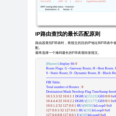
IP路由查找的最长匹配原则
路由器查找FIB表时，将报文的目的IP地址和FIB表
配。
最终选择一个掩码最长的FIB表项转发报文。
[Huawei]
display
fib
0
Route
Flags
:
G
-
Gateway
Route
,
H
-
Host
Route
,
S
-
Static
Route
,
D
-
Dynamic
Route
,
B
-
Black
Ho
-------------------------------------------------------------------
FIB
Table
:
Total
number
of
Routes
:
8
Destination
/
Mask
Nexthop
Flag
TimeStamp
Inter
10.3
.3
.3
/
32
10.0
.1
.1
DGHU
t
[15123]
GE0
/
0
/
0
0
x
10.4
.4
.4
/
32
10.0
.2
.2
DGHU
t
[11177]
GE0
/
0
/
1
0
x
10.0
.1
.2
/
32
127.0
.0
.1
HU
t
[9058]
InLoop0
0
x0
127.0
.0
.1
/
32
127.0
.0
.1
HU
t
[19]
InLoop0
0
x0
127.0
.0
.0
/
8
127.0
.0
.1
U
t
[19]
InLoop0
0
x0