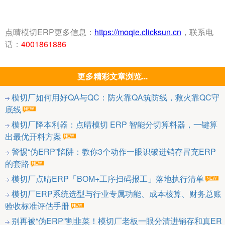
点晴模切ERP更多信息：
https://moqie.clicksun.cn
，联系电
话：
4001861886
更多精彩文章浏览...
模切厂如何用好QA与QC：防火靠QA筑防线，救火靠QC守
底线
模切厂降本利器：点晴模切 ERP 智能分切算料器，一键算
出最优开料方案
警惕“伪ERP”陷阱：教你3个动作一眼识破进销存冒充ERP
的套路
模切厂点晴ERP「BOM+工序扫码报工」落地执行清单
模切厂ERP系统选型与行业专属功能、成本核算、财务总账
验收标准评估手册
别再被“伪ERP”割韭菜！模切厂老板一眼分清进销存和真ER