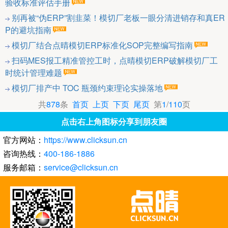
验收标准评估手册
别再被“伪ERP”割韭菜！模切厂老板一眼分清进销存和真ER
P的避坑指南
模切厂结合点晴模切ERP标准化SOP完整编写指南
扫码MES报工精准管控工时，点晴模切ERP破解模切厂工
时统计管理难题
模切厂排产中 TOC 瓶颈约束理论实操落地
共
878
条
首页
上页
下页
尾页
第
1
/
110
页
点击右上角图标分享到朋友圈
官方网站：
https://www.clicksun.cn
咨询热线：
400-186-1886
服务邮箱：
service@clicksun.cn