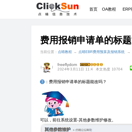
首页
OA教程
ER
费用报销申请单的标题
当前位置：
点晴教程
→
点晴EBR费用预算及报销系统
→
freeflydom
2024年3月11日 11:4
本文热度 10704
：费用报销申请单的标题能改吗？
可以，前往系统设置-其他参数维护修改。