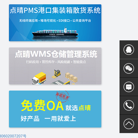
400 186
0602007207号