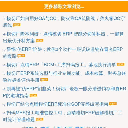
更多精彩文章浏览...
模切厂如何用好QA与QC：防火靠QA筑防线，救火靠QC守
底线
模切厂降本利器：点晴模切 ERP 智能分切算料器，一键算
出最优开料方案
警惕“伪ERP”陷阱：教你3个动作一眼识破进销存冒充ERP
的套路
模切厂点晴ERP「BOM+工序扫码报工」落地执行清单
模切厂ERP系统选型与行业专属功能、成本核算、财务总账
验收标准评估手册
别再被“伪ERP”割韭菜！模切厂老板一眼分清进销存和真ER
P的避坑指南
模切厂结合点晴模切ERP标准化SOP完整编写指南
扫码MES报工精准管控工时，点晴模切ERP破解模切厂工
时统计管理难题